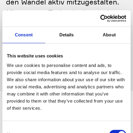
den Wandel aktiv mitzugestalten.
Mit unseren Technologien und
Lösungen tragen wir dazu bei, dass
die Produkte unserer Kunden
Consent
Details
About
weltweit verfügbar bleiben – heute
und in Zukunft.
‟
This website uses cookies
We use cookies to personalise content and ads, to
provide social media features and to analyse our traffic.
Tobias Uhlmann
We also share information about your use of our site with
Gesellschafter & Aufsichtsratsvorsitzender der Uhlmann
our social media, advertising and analytics partners who
Group
may combine it with other information that you’ve
provided to them or that they’ve collected from your use
of their services.
Consent