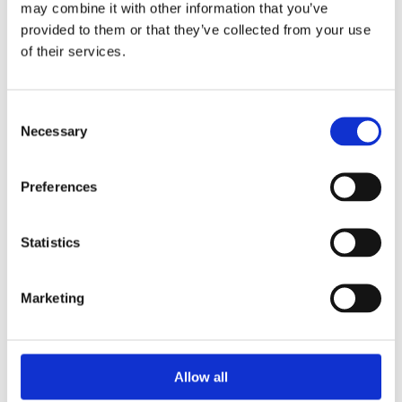
may combine it with other information that you’ve
provided to them or that they’ve collected from your use
of their services.
Innovationen im Partner-Ökosystem
Unsere digitalen Innovationen entstehen im
Consent
Necessary
Zusammenspiel aus dem praxisorientierten Future
Selection
Lab, der engen Zusammenarbeit mit Hochschulen
und Industriepartnern sowie Forschungsprojekten
Preferences
wie Factory‑X. So arbeiten wir bereits heute als
starkes Netzwerk an den zentralen Themen der
Zukunft und treiben die Transformation der
Statistics
Verpackungsindustrie aktiv voran.
Marketing
Was die Uhlmann
Group konkret
Allow all