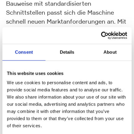
Bauweise mit standardisierten
Schnittstellen passt sich die Maschine
schnell neuen Marktanforderungen an. Mit
dem neuen Faltschachtelmodul adressiert
KOCH Pac-Systeme die wachsende
Bedeutung dieser Verpackungsform im
Consent
Details
About
Markt. Faltschachteln bieten hohe
Rezyklierbarkeit, Materialeffizienz sowie
This website uses cookies
zuverlässigen Produktschutz und decken
We use cookies to personalise content and ads, to
so die regulatorischen Vorgaben der
provide social media features and to analyse our traffic.
PPWR ab. Das neue KMO Modul zeichnet
We also share information about your use of our site with
sich durch den horizontalen
our social media, advertising and analytics partners who
Kartonierprozess mit seitlichem
may combine it with other information that you’ve
provided to them or that they’ve collected from your use
Produkteinschub aus. Es ermöglicht eine
of their services.
prozesssichere und vollständig